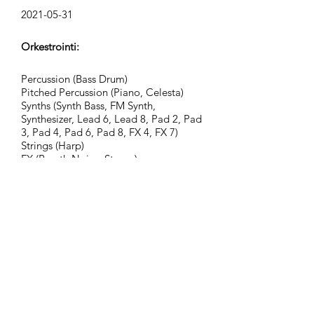
2021-05-31
Orkestrointi:
Percussion (Bass Drum)
Pitched Percussion (Piano, Celesta)
Synths (Synth Bass, FM Synth,
Synthesizer, Lead 6, Lead 8, Pad 2, Pad
3, Pad 4, Pad 6, Pad 8, FX 4, FX 7)
Strings (Harp)
FX (Breath Noise, Stamp)
Ryhmä:
Epic Nature
Tunnisteet:
action, adventure, atmospheric,
background, cinematic, curious,
dangerous, dark, discover,