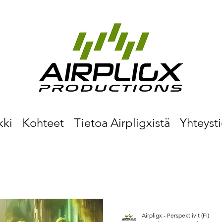
kki
Kohteet
Tietoa Airpligxistä
Yhteyst
Airpligx - Perspektiivit (FI)