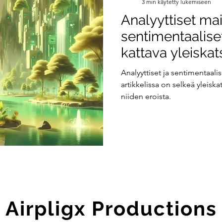
3 min käytetty lukemiseen
Analyyttiset ma
sentimentaalise
kattava yleiska
Analyyttiset ja sentimentaali
artikkelissa on selkeä yleisk
niiden eroista.
Airpligx Productions