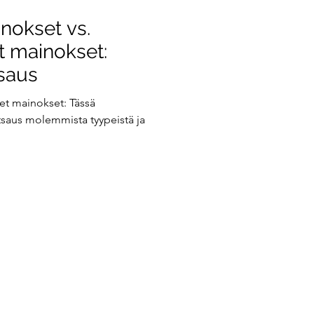
inokset vs.
t mainokset:
tsaus
set mainokset: Tässä
atsaus molemmista tyypeistä ja