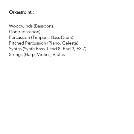
Orkestrointi:
Woodwinds (Bassoons,
Contrabassoon)
Percussion (Timpani, Bass Drum)
Pitched Percussion (Piano, Celesta)
Synths (Synth Bass, Lead 8, Pad 3, FX 7)
Strings (Harp, Violins, Violas,
Violoncellos, Contrabasses)
Ryhmä:
Kinetic Tension
Tunnisteet:
action, background, chase,
contemplative, crime, dangerous, dark,
detective, determine, discover,
disturbing, documentary, dramatic,
driving, emotional, epic, flowing,