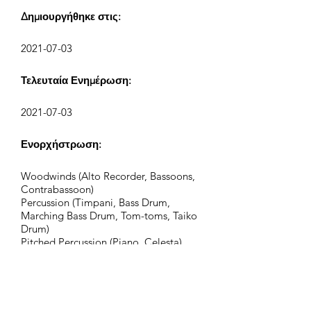
Δημιουργήθηκε στις:
2021-07-03
Τελευταία Ενημέρωση:
2021-07-03
Ενορχήστρωση:
Woodwinds (Alto Recorder, Bassoons,
Contrabassoon)
Percussion (Timpani, Bass Drum,
Marching Bass Drum, Tom-toms, Taiko
Drum)
Pitched Percussion (Piano, Celesta)
Synths (Synth Bass, Lead 1, Lead 8, Pad
2, Pad 3, Pad 8, FX 4, FX 7)
Strings (Harps, Violins, Violas,
Violoncellos, Contrabasses)