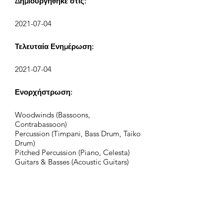
Δημιουργήθηκε στις:
2021-07-04
Τελευταία Ενημέρωση:
2021-07-04
Ενορχήστρωση:
Woodwinds (Bassoons,
Contrabassoon)
Percussion (Timpani, Bass Drum, Taiko
Drum)
Pitched Percussion (Piano, Celesta)
Guitars & Basses (Acoustic Guitars)
Synths (Synth Bass, FM Synth, Lead 8,
Pad 2, Pad 3, Pad 6, Pad 8, FX 4, FX 7)
Strings (Violins, Violas, Violoncellos,
Contrabasses)