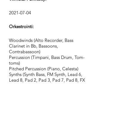
2021-07-04
Orkestrointi:
Woodwinds (Alto Recorder, Bass
Clarinet in Bb, Bassoons,
Contrabassoon)
Percussion (Timpani, Bass Drum, Tom-
toms)
Pitched Percussion (Piano, Celesta)
Synths (Synth Bass, FM Synth, Lead 6,
Lead 8, Pad 2, Pad 3, Pad 7, Pad 8, FX
4, FX 7)
Strings (Violins, Violas, Violoncellos,
Contrabasses)
Ryhmä:
Epic Nature