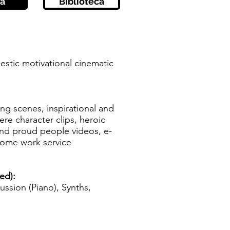
a
Biblioteca
jestic motivational cinematic
ng scenes, inspirational and
ere character clips, heroic
and proud people videos, e-
some work service
ed):
ussion (Piano), Synths,