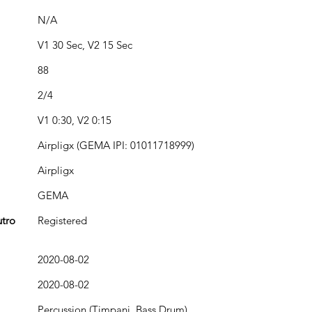
N/A
V1 30 Sec, V2 15 Sec
88
2/4
V1 0:30, V2 0:15
Airpligx (GEMA IPI: 01011718999)
Airpligx
GEMA
utro
Registered
2020-08-02
2020-08-02
Percussion (Timpani, Bass Drum)