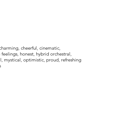
charming, cheerful, cinematic,
feelings, honest, hybrid orchestral,
l, mystical, optimistic, proud, refreshing
s