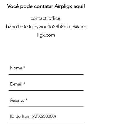
Você pode contatar Airpligx aqui!
contact-office-
b3no1b0c0cjdywoe4o28b8okee@airp
ligx.com