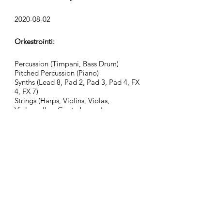
2020-08-02
Orkestrointi:
Percussion (Timpani, Bass Drum)
Pitched Percussion (Piano)
Synths (Lead 8, Pad 2, Pad 3, Pad 4, FX
4, FX 7)
Strings (Harps, Violins, Violas,
Violoncellos, Contrabasses)
Ryhmä:
Adventurous Civilization
Tunnisteet:
action, adventure, advertising, aspire,
atmospheric, award, charming,
cheerful, cinematic, commercials, epic,