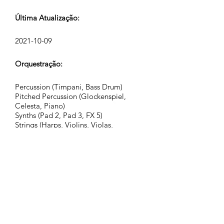
Última Atualização:
2021-10-09
Orquestração:
Percussion (Timpani, Bass Drum)
Pitched Percussion (Glockenspiel,
Celesta, Piano)
Synths (Pad 2, Pad 3, FX 5)
Strings (Harps, Violins, Violas,
Violoncellos, Contrabasses)
Grupo:
Adventurous Civilization
Tags:
adventure, advertising, atmospheric,