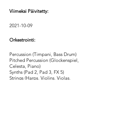
Viimeksi Päivitetty:
2021-10-09
Orkestrointi:
Percussion (Timpani, Bass Drum)
Pitched Percussion (Glockenspiel,
Celesta, Piano)
Synths (Pad 2, Pad 3, FX 5)
Strings (Harps, Violins, Violas,
Violoncellos, Contrabasses)
Ryhmä:
Adventurous Civilization
Tunnisteet:
adventure, advertising, atmospheric,