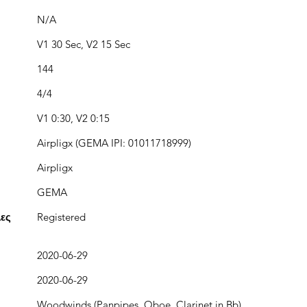
N/A
V1 30 Sec, V2 15 Sec
144
4/4
V1 0:30, V2 0:15
Airpligx (GEMA IPI: 01011718999)
Airpligx
GEMA
λες
Registered
2020-06-29
2020-06-29
Woodwinds (Panpipes, Oboe, Clarinet in Bb)