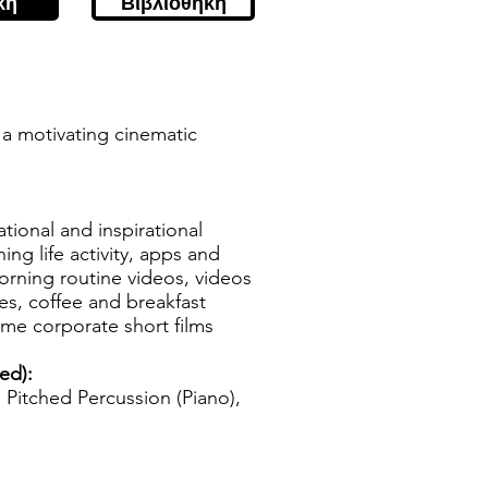
κή
Βιβλιοθήκη
 a motivating cinematic
tional and inspirational
ng life activity, apps and
orning routine videos, videos
es, coffee and breakfast
ome corporate short films
ed):
Pitched Percussion (Piano),