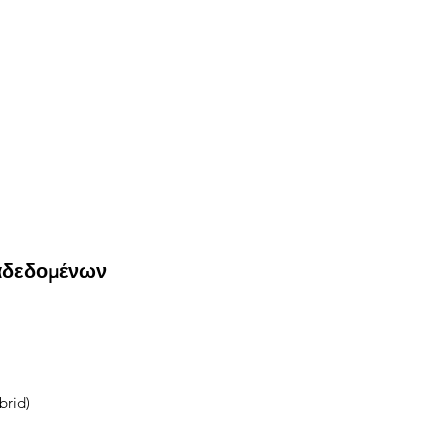
αδεδομένων
brid)