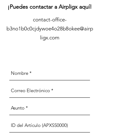
¡Puedes contactar a Airpligx aquí!
contact-office-
b3no1b0c0cjdywoe4o28b8okee@airp
ligx.com