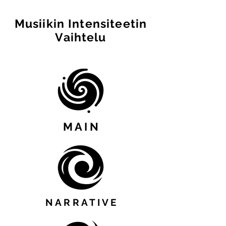
Musiikin Intensiteetin
Vaihtelu
M A I N
N A R R A T I V E