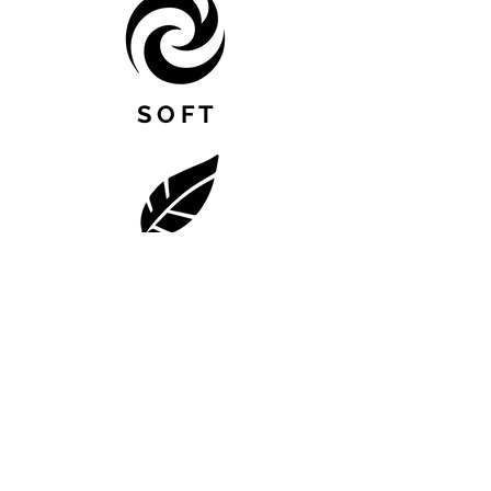
S O F T
L I G H T
Airpligx Productions