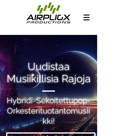
Uudistaa
Musiikillisia Rajoja
Hybridi-Sekoitettupop-
Orkesterituotantomusii
kki!