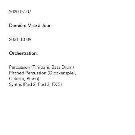
2020-07-07
Dernière Mise à Jour:
2021-10-09
Orchestration:
Percussion (Timpani, Bass Drum)
Pitched Percussion (Glockenspiel,
Celesta, Piano)
Synths (Pad 2, Pad 3, FX 5)
Strings (Harps, Violins, Violas,
Violoncellos, Contrabasses)
Groupe:
Adventurous Civilization
Tags: