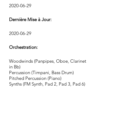
2020-06-29
Dernière Mise à Jour:
2020-06-29
Orchestration:
Woodwinds (Panpipes, Oboe, Clarinet
in Bb)
Percussion (Timpani, Bass Drum)
Pitched Percussion (Piano)
Synths (FM Synth, Pad 2, Pad 3, Pad 6)
Strings (Harps, Violins, Violas,
Violoncellos, Contrabasses)
Groupe:
Adventurous Civilization
Tags: