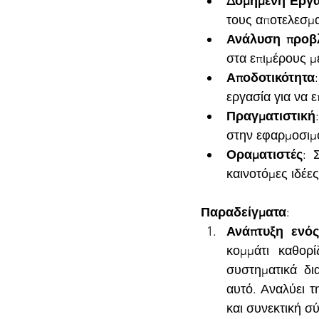
Δομημένη Εργ
τους αποτελεσματ
Ανάλυση προβ
στα επιμέρους μ
Αποδοτικότητα
εργασία για να 
Πραγματιστική
στην εφαρμοσιμό
Οραματιστές
: 
καινοτόμες ιδέε
Παραδείγματα
:
Ανάπτυξη ενός
κομμάτι καθορί
συστηματικά δι
αυτό. Αναλύει τ
και συνεκτική σ